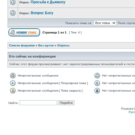
Просьба к Дьяволу
Опрос:
Вопрос Богу
Опрос:
Показать темы за:
Поле сорти
Страница
1
из
1
[ Тем: 4 ]
Список форумов
»
Без шуток
»
Опросы
Кто сейчас на конференции
Сейчас этот форум просматривают: нет зарегистрированных пользователей и гости:
Непрочитанные сообщения
Нет непрочитанных с
Непрочитанные сообщения [ Популярная тема ]
Нет непрочитанных со
Непрочитанные сообщения [ Тема закрыта ]
Нет непрочитанных со
Найти:
Powered 
Рус