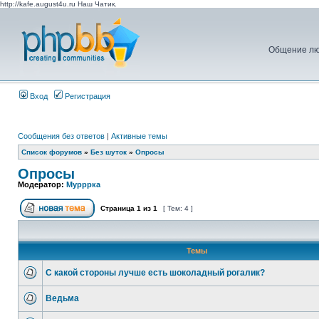
http://kafe.august4u.ru Наш Чатик.
Общение люд
Вход
Регистрация
Сообщения без ответов
|
Активные темы
Список форумов
»
Без шуток
»
Опросы
Опросы
Модератор:
Мурррка
Страница
1
из
1
[ Тем: 4 ]
Темы
С какой стороны лучше есть шоколадный рогалик?
Ведьма