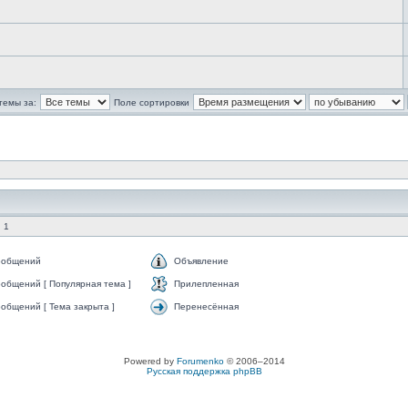
темы за:
Поле сортировки
 1
ообщений
Объявление
общений [ Популярная тема ]
Прилепленная
общений [ Тема закрыта ]
Перенесённая
Powered by
Forumenko
© 2006–2014
Русская поддержка phpBB