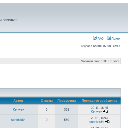
 веселье!!!
FAQ
Поиск
Текущее время: 07-08, 12:47
Часовой пояс: UTC + 3 часа
Автор
Ответы
Просмотры
Последнее сообщение
20-11, 16:45
Kenway
0
331
Kenway
26-01, 16:47
sonnick84
0
550
sonnick84