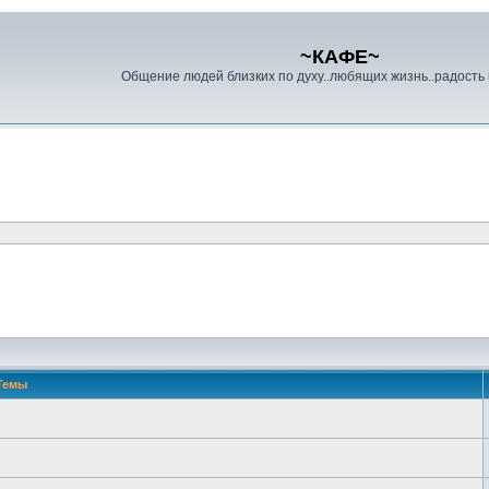
~КАФЕ~
Общение людей близких по духу..любящих жизнь..радость и
Темы