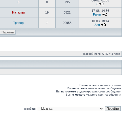
04-02, 01:55
6
0
795
6
17-06, 14:36
Наталья
19
6521
Ральт
10-03, 18:14
Тревор
1
20958
Sett
Часовой пояс: UTC + 3 часа
Вы
не можете
начинать темы
Вы
не можете
отвечать на сообщения
Вы
не можете
редактировать свои сообщения
Вы
не можете
удалять свои сообщения
Перейти: