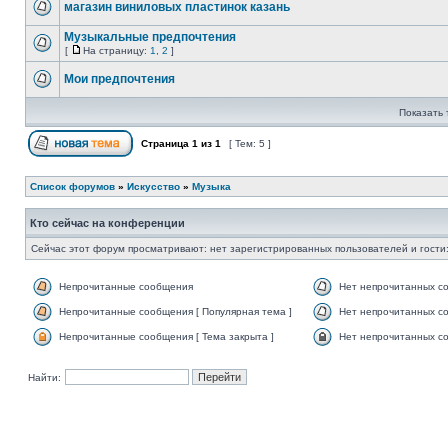
магазин виниловых пластинок казань
Музыкальные предпочтения
[
На страницу:
1
,
2
]
Мои предпочтения
Показать 
Страница
1
из
1
[ Тем: 5 ]
Список форумов
»
Искусство
»
Музыка
Кто сейчас на конференции
Сейчас этот форум просматривают: нет зарегистрированных пользователей и гости:
Непрочитанные сообщения
Нет непрочитанных с
Непрочитанные сообщения [ Популярная тема ]
Нет непрочитанных со
Непрочитанные сообщения [ Тема закрыта ]
Нет непрочитанных со
Найти: