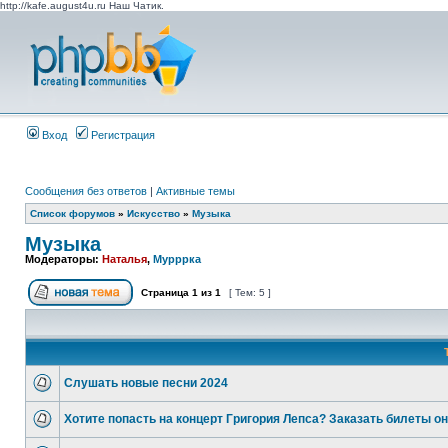
http://kafe.august4u.ru Наш Чатик.
Вход
Регистрация
Сообщения без ответов
|
Активные темы
Список форумов
»
Искусство
»
Музыка
Музыка
Модераторы:
Наталья
,
Мурррка
Страница
1
из
1
[ Тем: 5 ]
Слушать новые песни 2024
Хотите попасть на концерт Григория Лепса? Заказать билеты он